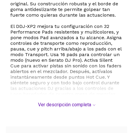
original. Su construcción robusta y el borde de
goma antideslizante te permite golpear tan
fuerte como quieras durante las actuaciones.
El DDJ-XP2 mejora tu configuración con 32
Performance Pads resistentes y multicolores, y
pone modos Pad avanzados a tu alcance. Asigna
controles de transporte como reproducción,
pausa, cue y pitch arriba/abajo a los pads con el
modo Transport. Usa 16 pads para controlar un
modo (nuevo en Serato DJ Pro). Activa Silent
Cue para activar pistas sin sonido con los faders
abiertos en el mezclador. Después, actívalos
instantáneamente desde puntos Hot Cue. Y
siéntete seguro y con todo bajo control durante
las actuaciones DJ gracias a los controles de
Loop heredados de nuestra mesa de mezclas
insignia para scratch, la DJM-S9.
Ver descripción completa
Especificaciones
General – Unidad principal