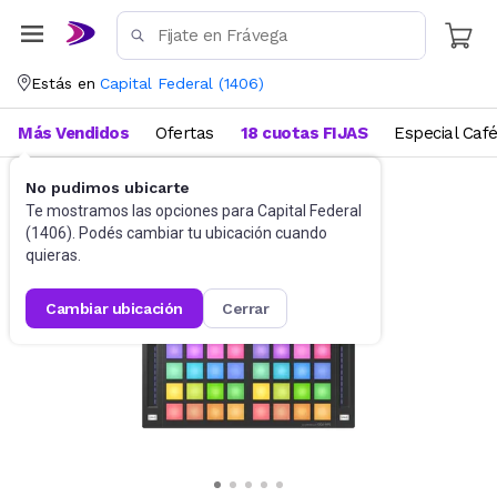
Estás en
Capital Federal
(
1406
)
Más Vendidos
Ofertas
18 cuotas FIJAS
Especial Caf
No pudimos ubicarte
Equipamiento DJ
Tocadiscos
Te mostramos las opciones para
Capital Federal
(
1406
). Podés cambiar tu ubicación cuando
quieras.
cambiar ubicación
cerrar