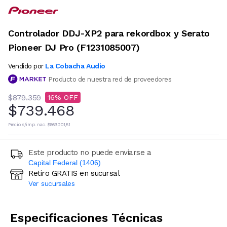
Controlador DDJ-XP2 para rekordbox y Serato
Pioneer DJ Pro (F1231085007)
La Cobacha Audio
Vendido por
Producto de nuestra red de proveedores
$879.359
16
$739.468
Precio s/imp. nac.
$669.201,81
Este producto no puede enviarse a
Capital Federal (1406)
Retiro GRATIS en sucursal
Ingresá código postal (sólo números)
Ver sucursales
CALCULAR
Especificaciones Técnicas