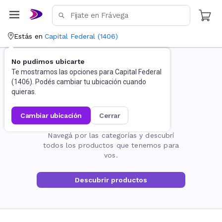
Estás en
Capital Federal
(
1406
)
No pudimos ubicarte
Te mostramos las opciones para
Capital Federal
(
1406
). Podés cambiar tu ubicación cuando
quieras.
cambiar ubicación
cerrar
La página no existe
Navegá por las categorías y descubrí
todos los productos que tenemos para
vos.
Descubrir productos