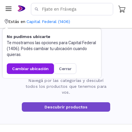
Estás en
Capital Federal
(
1406
)
No pudimos ubicarte
Te mostramos las opciones para
Capital Federal
(
1406
). Podés cambiar tu ubicación cuando
quieras.
cambiar ubicación
cerrar
La página no existe
Navegá por las categorías y descubrí
todos los productos que tenemos para
vos.
Descubrir productos