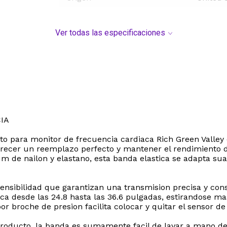
Ver todas las especificaciones
IA
to para monitor de frecuencia cardiaca Rich Green Valle
ofrecer un reemplazo perfecto y mantener el rendimiento 
um de nailon y elastano, esta banda elastica se adapta 
ensibilidad que garantizan una transmision precisa y cons
arca desde las 24.8 hasta las 36.6 pulgadas, estirandose 
por broche de presion facilita colocar y quitar el sensor de
l producto, la banda es sumamente facil de lavar a mano d