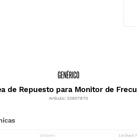
ea de Repuesto para Monitor de Frecu
Artículo:
22907970
nicas
Origen
United 