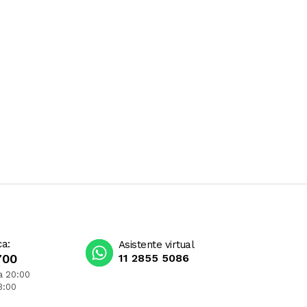
ca:
Asistente virtual
700
11 2855 5086
a 20:00
3:00