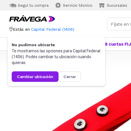
Seguí tu compra
Servicio técnico
Sucursales
Estás en
Capital Federal
(
1406
)
Categorías
Más Vendidos
Ofertas
18 cuotas FI
No pudimos ubicarte
Te mostramos las opciones para
Capital Federal
(
1406
). Podés cambiar tu ubicación cuando
Frávega
Deportes y fitness
Accesorios
quieras.
cambiar ubicación
cerrar