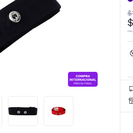
$
$
Prec