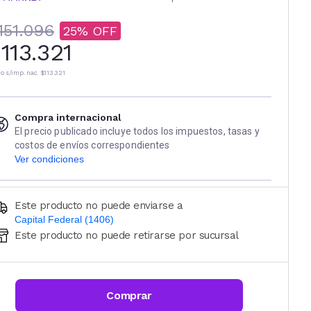
151.096
25
113.321
io s/imp. nac.
$113.321
Compra internacional
El precio publicado incluye todos los impuestos, tasas y
costos de envíos correspondientes
Ver condiciones
Este producto no puede enviarse a
Capital Federal (1406)
Este producto no puede retirarse por sucursal
Ingresá código postal (sólo números)
CALCULAR
Comprar