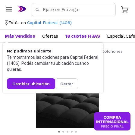
Estás en
Capital Federal
(
1406
)
Más Vendidos
Ofertas
18 cuotas FIJAS
Especial Caf
No pudimos ubicarte
Ropa de cama
Fundas y Protectores para Colchones
Te mostramos las opciones para
Capital Federal
(
1406
). Podés cambiar tu ubicación cuando
quieras.
cambiar ubicación
cerrar