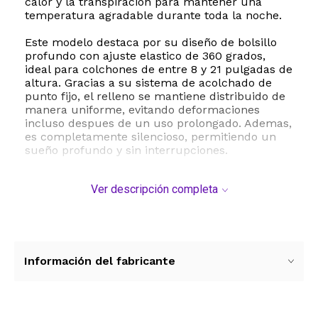
calor y la transpiracion para mantener una
temperatura agradable durante toda la noche.
Este modelo destaca por su diseño de bolsillo
profundo con ajuste elastico de 360 grados,
ideal para colchones de entre 8 y 21 pulgadas de
altura. Gracias a su sistema de acolchado de
punto fijo, el relleno se mantiene distribuido de
manera uniforme, evitando deformaciones
incluso despues de un uso prolongado. Ademas,
es completamente silencioso, permitiendo un
sueño profundo y sin interrupciones.
Su mantenimiento es sumamente sencillo, ya
Ver descripción completa
que es apto para lavado a maquina en agua fria
con ciclo suave, manteniendo su forma y
propiedades intactas. Es la eleccion perfecta
para quienes buscan mejorar la calidad de su
sueño, proteger su colchon y disfrutar de un
confort inigualable.
Información del fabricante
ESTE PRODUCTO VIENE DE USA DENTRO DEL
MARCO DEL SERVICIO "PUERTA A PUERTA" QUE
RIGE PARA LOS ENVíOS POSTALES