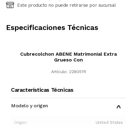
Este producto no puede retirarse por sucursal
Ingresá código postal (sólo números)
CALCULAR
Especificaciones Técnicas
Cubrecolchon ABENE Matrimonial Extra
Grueso Con
Artículo:
22905111
Características Técnicas
Modelo y origen
Origen
United States