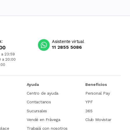
a:
Asistente virtual
00
11 2855 5086
 a 23:59
0 a 20:00
:00
Ayuda
Beneficios
Centro de ayuda
Personal Pay
Contactanos
YPF
Sucursales
365
Vendé en Frávega
Club Movistar
place
Trabajá con nosotros