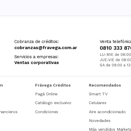
Cobranza de créditos:
Venta telefónic
cobranzas@fravega.com.ar
0810 333 87
LU-MIE de 08:00
Servicios a empresas:
JUE-VIE de 08:0
Ventas corporativas
SA de 09:00 a 13
om
Frávega Créditos
Recomendados
Pagá Online
Smart TV
Catálogo exclusivo
Celulares
nancieros
Condiciones
Aire acondicionado
Novedades
Más vendidos Market