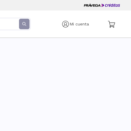
Mi cuenta
s