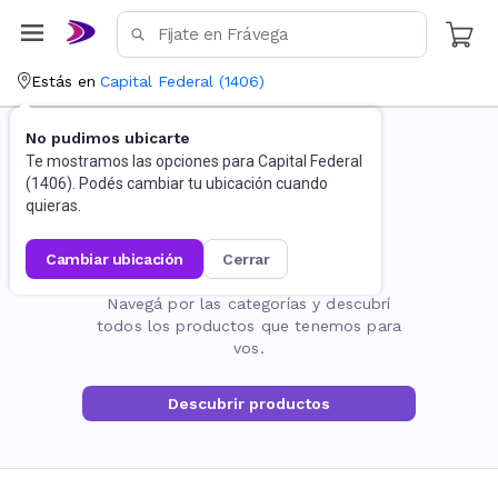
Estás en
Capital Federal
(
1406
)
No pudimos ubicarte
Te mostramos las opciones para
Capital Federal
(
1406
). Podés cambiar tu ubicación cuando
quieras.
cambiar ubicación
cerrar
La página no existe
Navegá por las categorías y descubrí
todos los productos que tenemos para
vos.
Descubrir productos