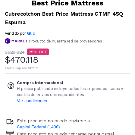
Best Price Mattress
Cubrecolchon Best Price Mattress GTMF 4SQ
Espuma
Glic
Vendido por
Producto de nuestra red de proveedores
$626.824
25
$470.118
Precio s/imp. nac.
$470.118
Compra internacional
El precio publicado incluye todos los impuestos, tasas y
costos de envíos correspondientes
Ver condiciones
Este producto no puede enviarse a
Capital Federal (1406)
Este producto no puede retirarse por sucursal
Ingresá código postal (sólo números)