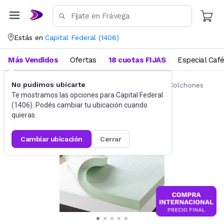
Estás en
Capital Federal
(
1406
)
Más Vendidos
Ofertas
18 cuotas FIJAS
Especial Caf
No pudimos ubicarte
Ropa de cama
Fundas y Protectores para Colchones
Te mostramos las opciones para
Capital Federal
(
1406
). Podés cambiar tu ubicación cuando
quieras.
cambiar ubicación
cerrar