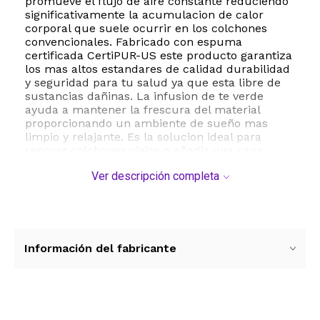
promueve el flujo de aire constante reduciendo
significativamente la acumulacion de calor
corporal que suele ocurrir en los colchones
convencionales. Fabricado con espuma
certificada CertiPUR-US este producto garantiza
los mas altos estandares de calidad durabilidad
y seguridad para tu salud ya que esta libre de
sustancias dañinas. La infusion de te verde
ayuda a mantener la frescura del material
proporcionando un ambiente de sueño mas
limpio y relajante. Es la solucion ideal para
renovar colchones viejos o añadir una capa
extra de suavidad a camas demasiado firmes.
Ver descripción completa
Su tamaño Short Queen es perfecto para
vehiculos recreativos o espacios compactos
ofreciendo una experiencia de lujo en cualquier
lugar. El mantenimiento es sencillo mediante
limpieza localizada y secado al aire asegurando
que el producto mantenga sus propiedades por
Información del fabricante
mucho tiempo. Con un peso ligero de 8.8 libras
es facil de instalar y manipular convirtiendose
en una inversion inteligente para quienes
buscan optimizar su recuperacion diaria sin
cambiar el colchon completo.