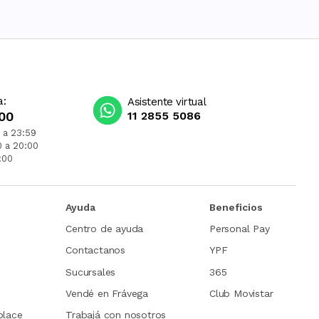
a:
Asistente virtual
00
11 2855 5086
 a 23:59
0 a 20:00
:00
Ayuda
Beneficios
Centro de ayuda
Personal Pay
Contactanos
YPF
Sucursales
365
Vendé en Frávega
Club Movistar
place
Trabajá con nosotros