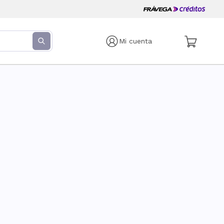
Mi cuenta
s