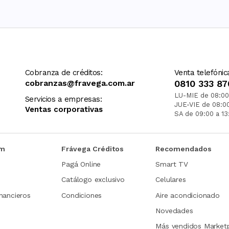
Cobranza de créditos:
Venta telefónic
cobranzas@fravega.com.ar
0810 333 87
LU-MIE de 08:00
Servicios a empresas:
JUE-VIE de 08:0
Ventas corporativas
SA de 09:00 a 13
om
Frávega Créditos
Recomendados
Pagá Online
Smart TV
Catálogo exclusivo
Celulares
nancieros
Condiciones
Aire acondicionado
Novedades
Más vendidos Market