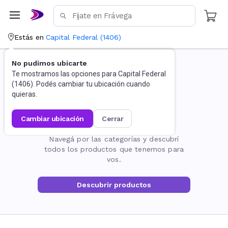
Estás en
Capital Federal
(
1406
)
No pudimos ubicarte
Te mostramos las opciones para
Capital Federal
(
1406
). Podés cambiar tu ubicación cuando
quieras.
cambiar ubicación
cerrar
La página no existe
Navegá por las categorías y descubrí
todos los productos que tenemos para
vos.
Descubrir productos