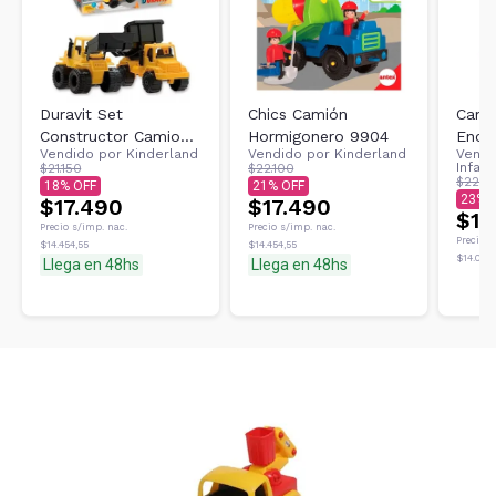
Duravit Set
Chics Camión
Camio
Constructor Camion
Hormigonero 9904
Enca
Vendido por
Kinderland
Vendido por
Kinderland
Vendi
Volcador Y
Bloqu
Infan
$21.150
$22.100
Excavadora 204
$22.0
18
21
23
$17.490
$17.490
$16
Precio s/imp. nac.
Precio s/imp. nac.
Precio s
$14.454,55
$14.454,55
$14.048,
Llega en 48hs
Llega en 48hs