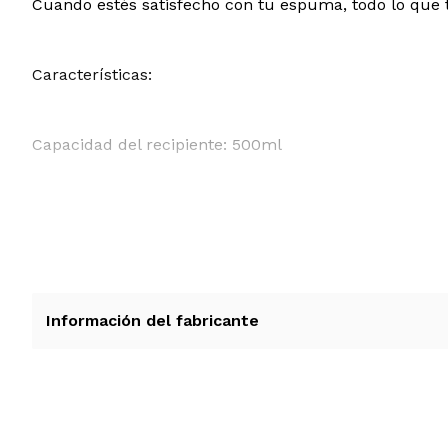
Cuando estés satisfecho con tu espuma, todo lo que ti
Características:
Capacidad del recipiente: 500ml
Programas: espumar en caliente, espumar en frío y c
Capacidad máxima para calentar leche (300 ml)
Información del fabricante
Capacidad máxima para espumar leche (150 ml)
Capacidad mínima para calentar o espumar leche (7