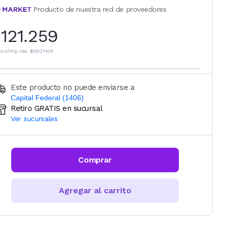
Producto de nuestra red de proveedores
121.259
io s/imp. nac.
$100.214,05
Este producto no puede enviarse a
Capital Federal (1406)
Retiro GRATIS en sucursal
Ingresá código postal (sólo números)
Ver sucursales
CALCULAR
Comprar
Agregar al carrito