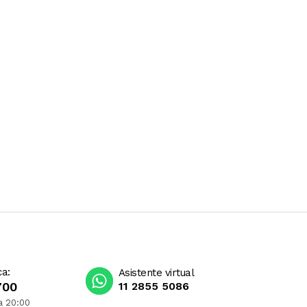
ca:
Asistente virtual
700
11 2855 5086
a 20:00