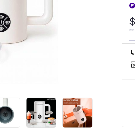
$
Prec