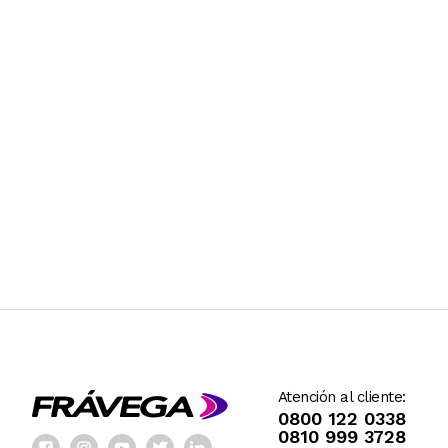
Control automático de temperatura para crear la esp
Banda de silicona resistente al calor envuelta alrede
Cuerpo de acero inoxidable con interior antiadherente
Potencia: 500W
Voltaje: 220-240V, 50/60Hz
12 MESES DE GARANTIA CON LA MARCA
Atención al cliente:
0800 122 0338
0810 999 3728