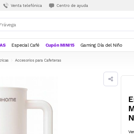
Venta telefónica
Centro de ayuda
JAS
Especial Café
Cupón MINI15
Gaming Día del Niño
ricas
Accesorios para Cafeteras
E
M
N
Ve