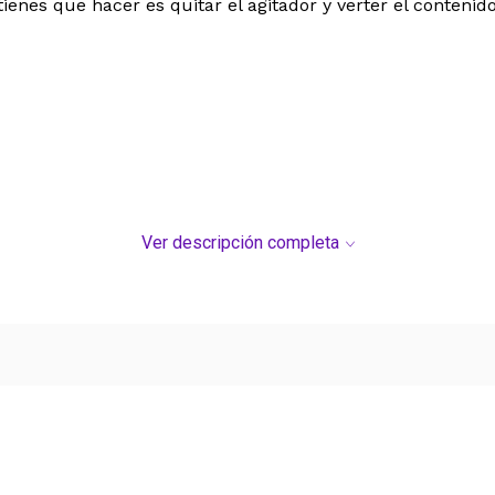
enes que hacer es quitar el agitador y verter el contenido
alentar leche
Ver descripción completa
5 ml)