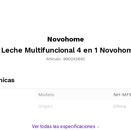
Novohome
Leche Multifuncional 4 en 1 Novoh
Artículo:
990242862
nicas
Modelo
NH-MF
Origen
China
Ver todas las especificaciones