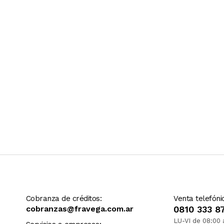
Ver más contenido
uma perfecta o bebida caliente sin riesgo de quemaduras
dor del contenedor de leche para un manejo fácil
 para una limpieza fácil y durabilidad
Cobranza de créditos:
Venta telefóni
cobranzas@fravega.com.ar
0810 333 8
LU-VI de 08:00 