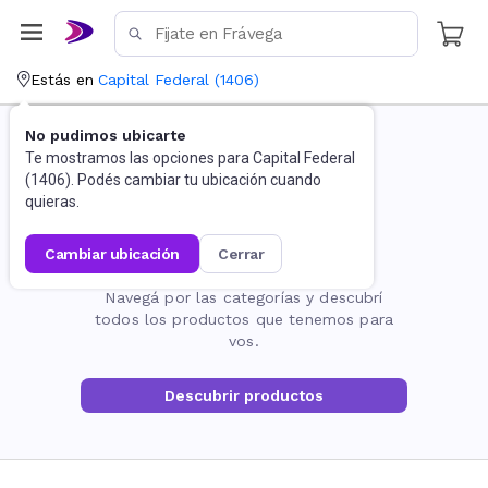
Estás en
Capital Federal
(
1406
)
No pudimos ubicarte
Te mostramos las opciones para
Capital Federal
(
1406
). Podés cambiar tu ubicación cuando
quieras.
cambiar ubicación
cerrar
La página no existe
Navegá por las categorías y descubrí
todos los productos que tenemos para
vos.
Descubrir productos