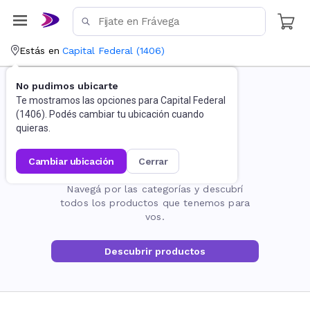
Estás en
Capital Federal
(
1406
)
No pudimos ubicarte
Te mostramos las opciones para
Capital Federal
(
1406
). Podés cambiar tu ubicación cuando
quieras.
cambiar ubicación
cerrar
La página no existe
Navegá por las categorías y descubrí
todos los productos que tenemos para
vos.
Descubrir productos