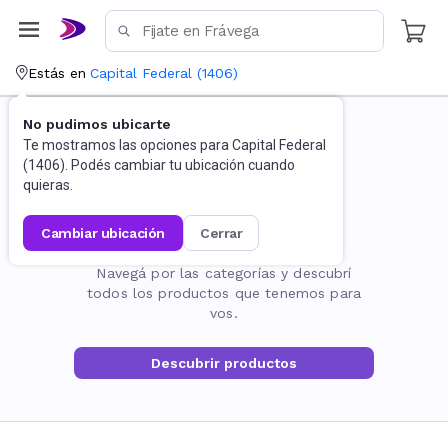
Estás en
Capital Federal
(
1406
)
No pudimos ubicarte
Te mostramos las opciones para
Capital Federal
(
1406
). Podés cambiar tu ubicación cuando
quieras.
cambiar ubicación
cerrar
La página no existe
Navegá por las categorías y descubrí
todos los productos que tenemos para
vos.
Descubrir productos