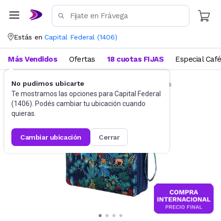
Estás en
Capital Federal
(
1406
)
Más Vendidos
Ofertas
18 cuotas FIJAS
Especial Caf
No pudimos ubicarte
Artículos de Librería y Papelería
Cartucheras
Te mostramos las opciones para
Capital Federal
(
1406
). Podés cambiar tu ubicación cuando
quieras.
cambiar ubicación
cerrar