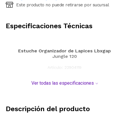
Este producto no puede retirarse por sucursal
Ingresá código postal (sólo números)
CALCULAR
Especificaciones Técnicas
Estuche Organizador de Lapices Lbxgap
Jungle 120
Artículo:
22904119
Ver todas las especificaciones
Descripción del producto