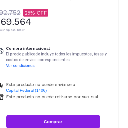
92.752
25
69.564
io s/imp. nac.
$69.564
Compra internacional
El precio publicado incluye todos los impuestos, tasas y
costos de envíos correspondientes
Ver condiciones
Este producto no puede enviarse a
Capital Federal (1406)
Este producto no puede retirarse por sucursal
Ingresá código postal (sólo números)
CALCULAR
Comprar