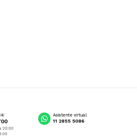
ca:
Asistente virtual
700
11 2855 5086
a 20:00
3:00