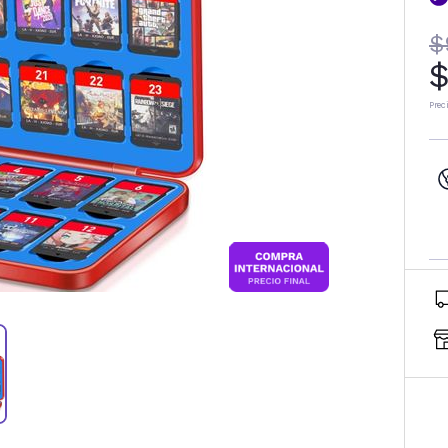
$
$
Prec