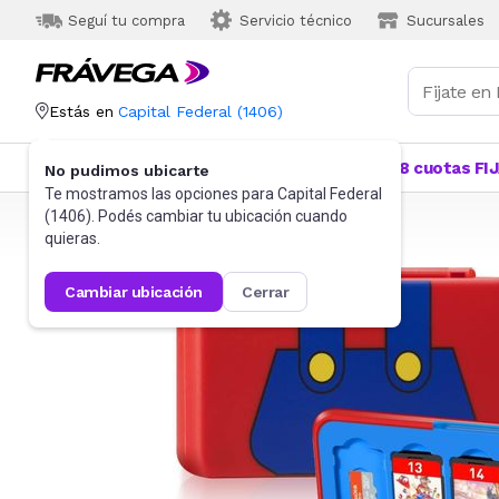
Seguí tu compra
Servicio técnico
Sucursales
Estás en
Capital Federal
(
1406
)
Categorías
Más Vendidos
Ofertas
18 cuotas FI
No pudimos ubicarte
Te mostramos las opciones para
Capital Federal
(
1406
). Podés cambiar tu ubicación cuando
Frávega
Videojuegos
Accesorios
quieras.
cambiar ubicación
cerrar