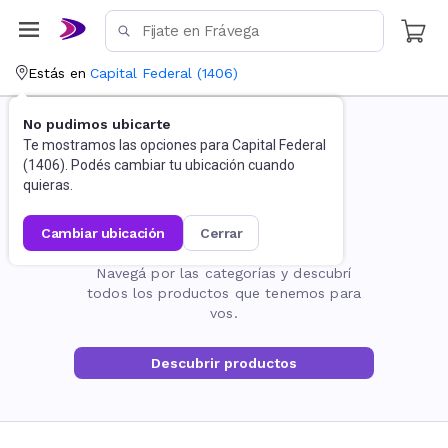
Estás en
Capital Federal
(
1406
)
No pudimos ubicarte
Te mostramos las opciones para
Capital Federal
(
1406
). Podés cambiar tu ubicación cuando
quieras.
cambiar ubicación
cerrar
La página no existe
Navegá por las categorías y descubrí
todos los productos que tenemos para
vos.
Descubrir productos