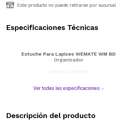
Este producto no puede retirarse por sucursal
Ingresá código postal (sólo números)
CALCULAR
Especificaciones Técnicas
Estuche Para Lapices WEMATE WM BD
Organizador
Artículo:
22903914
Ver todas las especificaciones
Descripción del producto