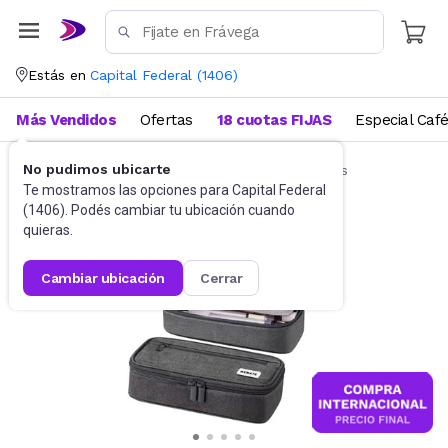
Estás en
Capital Federal
(
1406
)
Más Vendidos
Ofertas
18 cuotas FIJAS
Especial Caf
No pudimos ubicarte
Artículos de Librería y Papelería
Cartucheras
Te mostramos las opciones para
Capital Federal
(
1406
). Podés cambiar tu ubicación cuando
quieras.
cambiar ubicación
cerrar