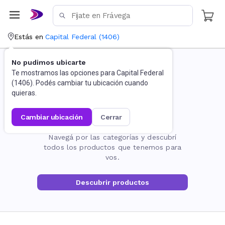
Estás en
Capital Federal
(
1406
)
No pudimos ubicarte
Te mostramos las opciones para
Capital Federal
(
1406
). Podés cambiar tu ubicación cuando
quieras.
cambiar ubicación
cerrar
La página no existe
Navegá por las categorías y descubrí
todos los productos que tenemos para
vos.
Descubrir productos