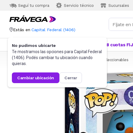
Seguí tu compra
Servicio técnico
Sucursales
Estás en
Capital Federal
(
1406
)
Categorías
Más Vendidos
Ofertas
18 cuotas FI
No pudimos ubicarte
Te mostramos las opciones para
Capital Federal
(
1406
). Podés cambiar tu ubicación cuando
Frávega
Juguetes y Juegos
Figuras de acción y coleccionables
quieras.
cambiar ubicación
cerrar