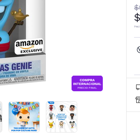
$
$
Prec