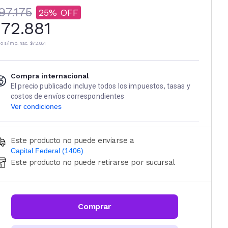
97.175
25
72.881
io s/imp. nac.
$72.881
Compra internacional
El precio publicado incluye todos los impuestos, tasas y
costos de envíos correspondientes
Ver condiciones
Este producto no puede enviarse a
Capital Federal (1406)
Este producto no puede retirarse por sucursal
Ingresá código postal (sólo números)
CALCULAR
Comprar