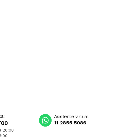
ca:
Asistente virtual
700
11 2855 5086
a 20:00
3:00