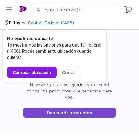
Estás en
Capital Federal
(
1406
)
No pudimos ubicarte
Te mostramos las opciones para
Capital Federal
(
1406
). Podés cambiar tu ubicación cuando
quieras.
cambiar ubicación
cerrar
La página no existe
Navegá por las categorías y descubrí
todos los productos que tenemos para
vos.
Descubrir productos