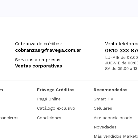
Cobranza de créditos:
Venta telefónic
cobranzas@fravega.com.ar
0810 333 87
LU-MIE de 08:00
Servicios a empresas:
JUE-VIE de 08:0
Ventas corporativas
SA de 09:00 a 13
om
Frávega Créditos
Recomendados
Pagá Online
Smart TV
Catálogo exclusivo
Celulares
nancieros
Condiciones
Aire acondicionado
Novedades
Más vendidos Market