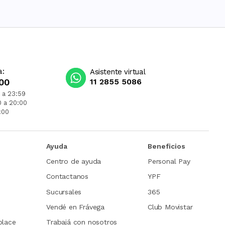
a:
Asistente virtual
00
11 2855 5086
 a 23:59
0 a 20:00
:00
Ayuda
Beneficios
Centro de ayuda
Personal Pay
Contactanos
YPF
Sucursales
365
Vendé en Frávega
Club Movistar
place
Trabajá con nosotros