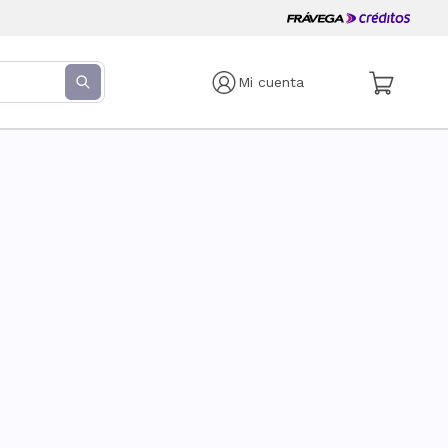
Mi cuenta
s