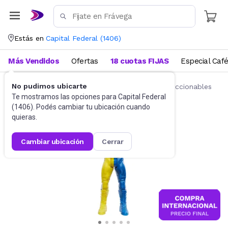
Estás en
Capital Federal
(
1406
)
Más Vendidos
Ofertas
18 cuotas FIJAS
Especial Caf
No pudimos ubicarte
Juguetes y Juegos
Figuras de acción y coleccionables
Te mostramos las opciones para
Capital Federal
(
1406
). Podés cambiar tu ubicación cuando
quieras.
cambiar ubicación
cerrar