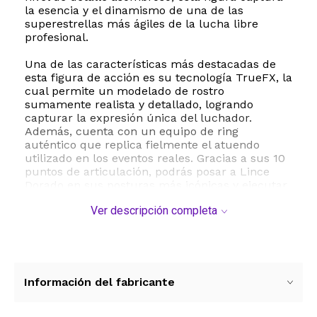
la esencia y el dinamismo de una de las
superestrellas más ágiles de la lucha libre
profesional.
Una de las características más destacadas de
esta figura de acción es su tecnología TrueFX, la
cual permite un modelado de rostro
sumamente realista y detallado, logrando
capturar la expresión única del luchador.
Además, cuenta con un equipo de ring
auténtico que replica fielmente el atuendo
utilizado en los eventos reales. Gracias a sus 10
puntos de articulación, podrás posar a Lince
Dorado en sus posturas más icónicas y ejecutar
sus movimientos aéreos característicos con total
Ver descripción completa
facilidad.
Fabricada en plástico de alta resistencia y
durabilidad, esta figura es perfecta tanto para el
juego diario de niños a partir de los 6 años como
para exhibirse en la repisa de cualquier
Información del fabricante
coleccionista apasionado del Universo WWE. No
requiere baterías para su funcionamiento, lo