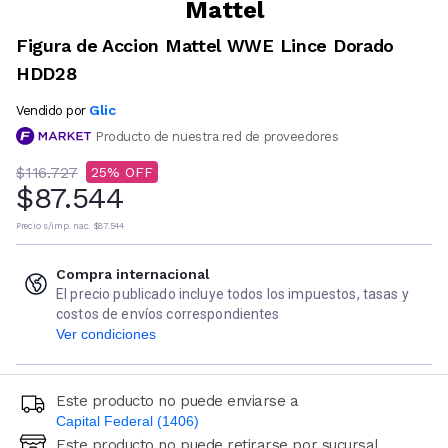
Mattel
Figura de Accion Mattel WWE Lince Dorado
HDD28
Glic
Vendido por
Producto de nuestra red de proveedores
$116.727
25
$87.544
Precio s/imp. nac.
$87.544
Compra internacional
El precio publicado incluye todos los impuestos, tasas y
costos de envíos correspondientes
Ver condiciones
Este producto no puede enviarse a
Capital Federal (1406)
Este producto no puede retirarse por sucursal
Ingresá código postal (sólo números)