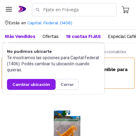
Estás en
Capital Federal
(
1406
)
Más Vendidos
Ofertas
18 cuotas FIJAS
Especial Caf
No pudimos ubicarte
Juguetes y Juegos
Figuras de acción y coleccionables
Te mostramos las opciones para
Capital Federal
(
1406
). Podés cambiar tu ubicación cuando
Este producto no se encuentra disponible para
quieras.
tu ubicación
cambiar ubicación
cerrar