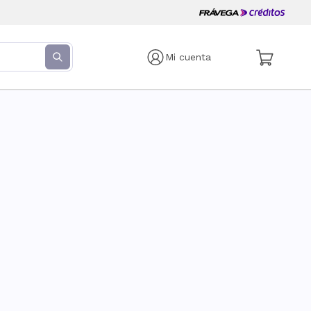
Mi cuenta
s