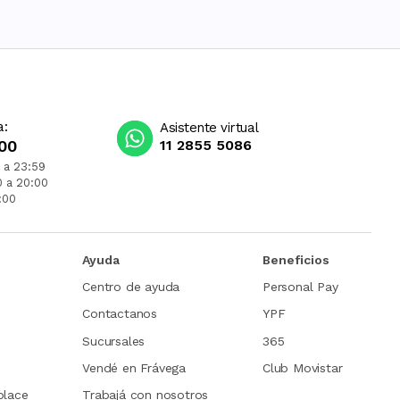
a:
Asistente virtual
00
11 2855 5086
 a 23:59
0 a 20:00
:00
Ayuda
Beneficios
Centro de ayuda
Personal Pay
Contactanos
YPF
Sucursales
365
Vendé en Frávega
Club Movistar
place
Trabajá con nosotros