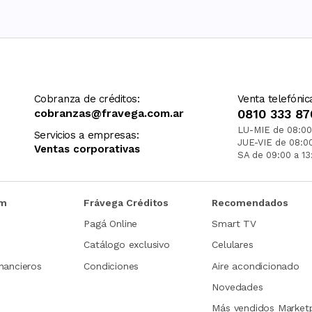
Cobranza de créditos:
Venta telefónic
cobranzas@fravega.com.ar
0810 333 87
LU-MIE de 08:00
Servicios a empresas:
JUE-VIE de 08:0
Ventas corporativas
SA de 09:00 a 13
om
Frávega Créditos
Recomendados
Pagá Online
Smart TV
Catálogo exclusivo
Celulares
nancieros
Condiciones
Aire acondicionado
Novedades
Más vendidos Market