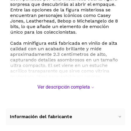
sorpresa que descubrirás al abrir el empaque.
Entre las opciones de la figura misteriosa se
encuentran personajes icónicos como Casey
Jones, Leatherhead, Bebop o Michelangelo de 8
bits, lo que añade un elemento de emoción
único para los coleccionistas.
Cada minifigura está fabricada en vinilo de alta
calidad con un acabado brillante y mide
aproximadamente 2.3 centímetros de alto,
capturando detalles asombrosos en un tamaño
ultra compacto. El set viene en un estuche
acrílico transparente que sirve como vitrina
protectora, ideal para exhibir en repisas,
escritorios o mesas de juego. Además, las bases
Ver descripción completa
de las figuras son desmontables para ofrecer
mayor versatilidad en su exhibición.
Estas piezas son perfectas para fanáticos de los
cómics, las series animadas y las películas de
las Tortugas Ninja de todas las edades. Su
Información del fabricante
tamaño miniatura las convierte en excelentes
opciones para decorar pasteles de cumpleaños,