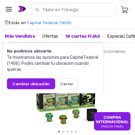
Estás en
Capital Federal
(
1406
)
Más Vendidos
Ofertas
18 cuotas FIJAS
Especial Caf
No pudimos ubicarte
Juguetes y Juegos
Figuras de acción y coleccionables
Te mostramos las opciones para
Capital Federal
(
1406
). Podés cambiar tu ubicación cuando
quieras.
cambiar ubicación
cerrar