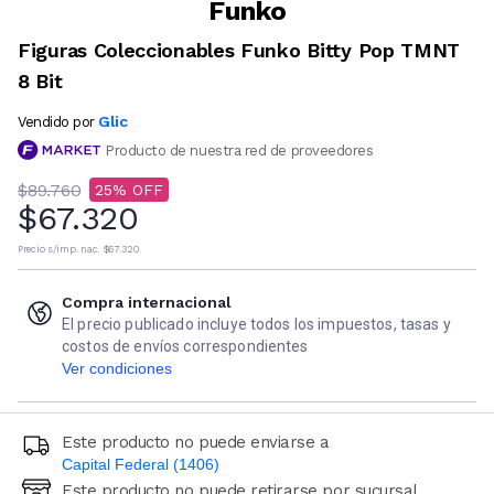
Funko
Figuras Coleccionables Funko Bitty Pop TMNT
8 Bit
Glic
Vendido por
Producto de nuestra red de proveedores
$89.760
25
$67.320
Precio s/imp. nac.
$67.320
Compra internacional
El precio publicado incluye todos los impuestos, tasas y
costos de envíos correspondientes
Ver condiciones
Este producto no puede enviarse a
Capital Federal (1406)
Este producto no puede retirarse por sucursal
Ingresá código postal (sólo números)