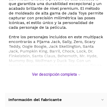
que garantiza una durabilidad excepcional y un
acabado brillante de nivel premium. El método
de moldeado de alta gama de Jada Toys permite
capturar con precisión milimétrica las poses
icónicas, el estilo único y la personalidad de
cada personaje de la película.
Entre los personajes incluidos en este multipack
encontrarás a Pijama Jack, Sally, Zero, Scary
Teddy, Oogie Boogie, Jack Skellington, Santa
Jack, Pumpkin King, Barril, Chock, Lock, Dr.
Finkelstein, Santa Claus, Behemoth, Mr. Hyde,
Mummy Boy, Wolfman y Duck Toy. Con un
tamaño aproximado de 1.65 pulgadas por figura,
este set es ideal para exhibir en repisas,
Ver descripción completa
escritorios o como decoración temática en
festividades como Halloween y Navidad. Su
diseño compacto y resistente de metal las
convierte en piezas de colección estables y
duraderas que no requieren ensamblado.
Información del fabricante
Especificaciones técnicas:
- Marca: Jada Toys