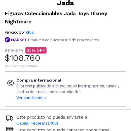
Jada
Figuras Coleccionables Jada Toys Disney
Nightmare
Glic
Vendido por
Producto de nuestra red de proveedores
$145.015
25
$108.760
Precio s/imp. nac.
$108.760
Compra internacional
El precio publicado incluye todos los impuestos, tasas y
costos de envíos correspondientes
Ver condiciones
Este producto no puede enviarse a
Capital Federal (1406)
Este producto no puede retirarse por sucursal
Ingresá código postal (sólo números)