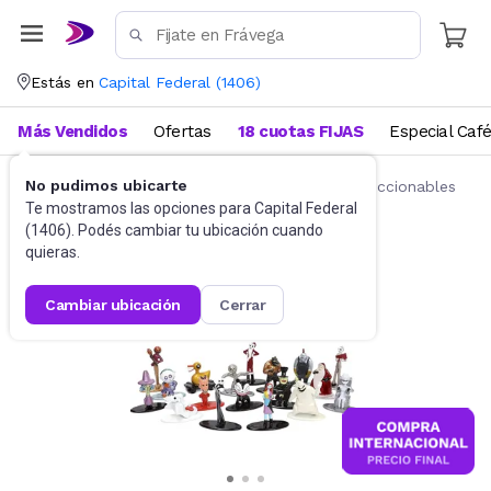
Estás en
Capital Federal
(
1406
)
Más Vendidos
Ofertas
18 cuotas FIJAS
Especial Caf
No pudimos ubicarte
Juguetes y Juegos
Figuras de acción y coleccionables
Te mostramos las opciones para
Capital Federal
(
1406
). Podés cambiar tu ubicación cuando
quieras.
cambiar ubicación
cerrar