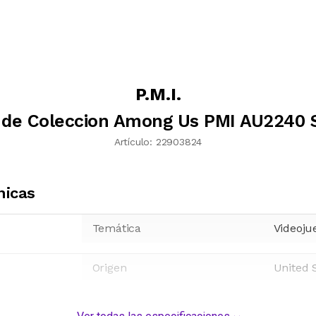
P.M.I.
 de Coleccion Among Us PMI AU2240 
Artículo:
22903824
nicas
Temática
Videoju
Origen
United 