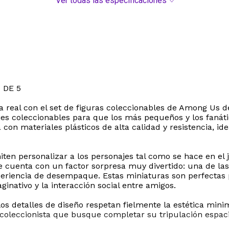
Ver todas las especificaciones
 DE 5
 real con el set de figuras coleccionables de Among Us de
najes coleccionables para que los más pequeños y los faná
 con materiales plásticos de alta calidad y resistencia, id
ten personalizar a los personajes tal como se hace en el 
e cuenta con un factor sorpresa muy divertido: una de las
experiencia de desempaque. Estas miniaturas son perfectas
nativo y la interacción social entre amigos.
los detalles de diseño respetan fielmente la estética minima
coleccionista que busque completar su tripulación espaci