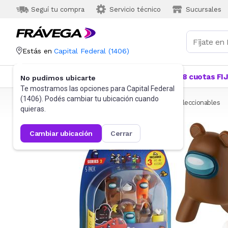
Seguí tu compra
Servicio técnico
Sucursales
Estás en
Capital Federal
(
1406
)
Categorías
Más Vendidos
Ofertas
18 cuotas FI
No pudimos ubicarte
Te mostramos las opciones para
Capital Federal
(
1406
). Podés cambiar tu ubicación cuando
Frávega
Juguetes y Juegos
Figuras de acción y coleccionables
quieras.
cambiar ubicación
cerrar