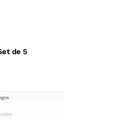
Set de 5
egos
States