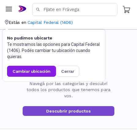
Estás en
Capital Federal
(
1406
)
No pudimos ubicarte
Te mostramos las opciones para
Capital Federal
(
1406
). Podés cambiar tu ubicación cuando
quieras.
cambiar ubicación
cerrar
La página no existe
Navegá por las categorías y descubrí
todos los productos que tenemos para
vos.
Descubrir productos