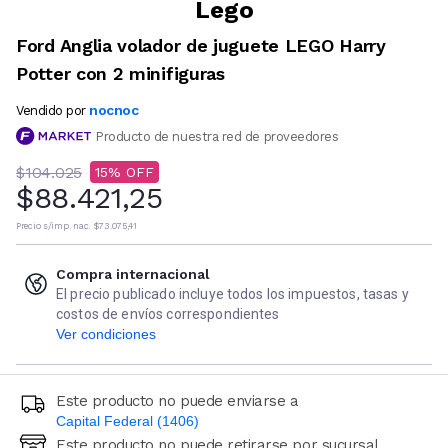
Lego
Ford Anglia volador de juguete LEGO Harry
Potter con 2 minifiguras
nocnoc
Vendido por
Producto de nuestra red de proveedores
$104.025
15
$88.421,25
Precio s/imp. nac.
$73.075,41
Compra internacional
El precio publicado incluye todos los impuestos, tasas y
costos de envíos correspondientes
Ver condiciones
Este producto no puede enviarse a
Capital Federal (1406)
Este producto no puede retirarse por sucursal
Ingresá código postal (sólo números)