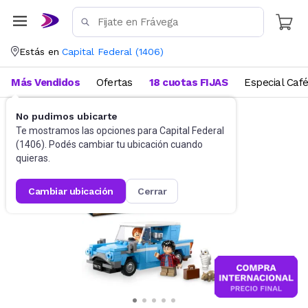
Estás en
Capital Federal
(
1406
)
Más Vendidos
Ofertas
18 cuotas FIJAS
Especial Caf
No pudimos ubicarte
Juguetes y Juegos
Bloques y Construcción
Te mostramos las opciones para
Capital Federal
(
1406
). Podés cambiar tu ubicación cuando
quieras.
cambiar ubicación
cerrar