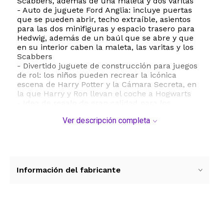
Scabbers, además de una maleta y dos varitas
- Auto de juguete Ford Anglia: incluye puertas
que se pueden abrir, techo extraíble, asientos
para las dos minifiguras y espacio trasero para
Hedwig, además de un baúl que se abre y que
en su interior caben la maleta, las varitas y los
Scabbers
- Divertido juguete de construcción para juegos
de rol: los niños pueden recrear la icónica
escena de Harry Potter y la Cámara Secreta, en
la que Harry y Ron llevan el coche a Hogwarts
- Idea de regalo de gran calidad para los
fanáticos de Harry Potter: este set de
Ver descripción completa
construcción es un divertido regalo de
cumpleaños o un regalo de día para niños de 7
años o más que están descubriendo la magia
del mundo mágico
- Combinaciones divertidas: este coche de
juguete LEGO de Harry Potter se puede
Información del fabricante
combinar con modelos de otros sets de
construcción LEGO de Harry Potter (se venden
por separado) para tener más posibilidades de
juego
- Forman parte de una amplia gama: los sets de