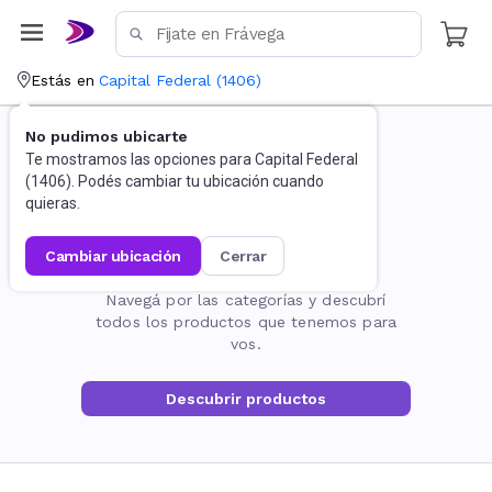
Estás en
Capital Federal
(
1406
)
No pudimos ubicarte
Te mostramos las opciones para
Capital Federal
(
1406
). Podés cambiar tu ubicación cuando
quieras.
cambiar ubicación
cerrar
La página no existe
Navegá por las categorías y descubrí
todos los productos que tenemos para
vos.
Descubrir productos