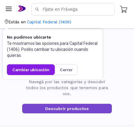
Estás en
Capital Federal
(
1406
)
No pudimos ubicarte
Te mostramos las opciones para
Capital Federal
(
1406
). Podés cambiar tu ubicación cuando
quieras.
cambiar ubicación
cerrar
La página no existe
Navegá por las categorías y descubrí
todos los productos que tenemos para
vos.
Descubrir productos