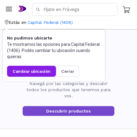
Estás en
Capital Federal
(
1406
)
No pudimos ubicarte
Te mostramos las opciones para
Capital Federal
(
1406
). Podés cambiar tu ubicación cuando
quieras.
cambiar ubicación
cerrar
La página no existe
Navegá por las categorías y descubrí
todos los productos que tenemos para
vos.
Descubrir productos