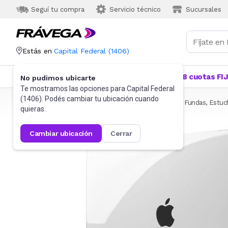
Seguí tu compra
Servicio técnico
Sucursales
Estás en
Capital Federal
(
1406
)
Categorías
Más Vendidos
Ofertas
18 cuotas FI
No pudimos ubicarte
Te mostramos las opciones para
Capital Federal
(
1406
). Podés cambiar tu ubicación cuando
Frávega
Informática
Accesorios de Informática
Fundas, Estuc
quieras.
cambiar ubicación
cerrar