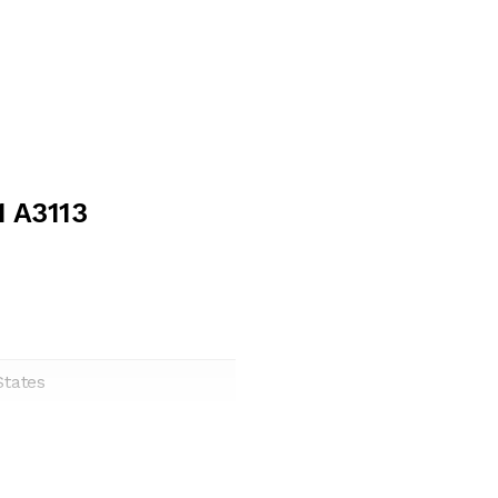
1 A3113
States