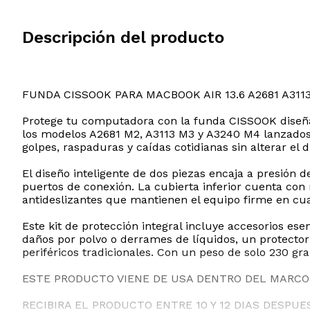
Descripción del producto
FUNDA CISSOOK PARA MACBOOK AIR 13.6 A2681 A311
Protege tu computadora con la funda CISSOOK diseñad
los modelos A2681 M2, A3113 M3 y A3240 M4 lanzados e
golpes, raspaduras y caídas cotidianas sin alterar el
El diseño inteligente de dos piezas encaja a presión de
puertos de conexión. La cubierta inferior cuenta con
antideslizantes que mantienen el equipo firme en cual
Este kit de protección integral incluye accesorios es
daños por polvo o derrames de líquidos, un protecto
periféricos tradicionales. Con un peso de solo 230 gra
ESTE PRODUCTO VIENE DE USA DENTRO DEL MARCO 
RECIBIRA EL PRODUCTO ENTRE 10 Y 12 DIAS DESPUE