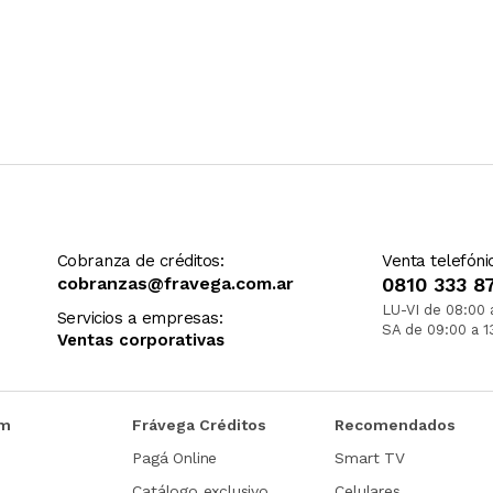
Cobranza de créditos:
Venta telefóni
cobranzas@fravega.com.ar
0810 333 8
LU-VI de 08:00 
Servicios a empresas:
SA de 09:00 a 1
Ventas corporativas
om
Frávega Créditos
Recomendados
Pagá Online
Smart TV
Catálogo exclusivo
Celulares