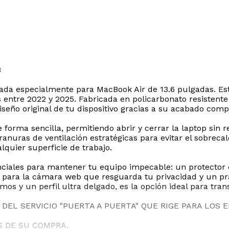
3
a especialmente para MacBook Air de 13.6 pulgadas. Esta
ntre 2022 y 2025. Fabricada en policarbonato resistente y
 diseño original de tu dispositivo gracias a su acabado co
 forma sencilla, permitiendo abrir y cerrar la laptop sin r
 ranuras de ventilación estratégicas para evitar el sobrec
quier superficie de trabajo.
enciales para mantener tu equipo impecable: un protector 
r para la cámara web que resguarda tu privacidad y un p
mos y un perfil ultra delgado, es la opción ideal para tran
DEL SERVICIO "PUERTA A PUERTA" QUE RIGE PARA LOS 
S DE SU COMPRA.