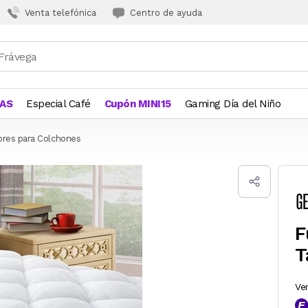
Venta telefónica
Centro de ayuda
JAS
Especial Café
Cupón MINI15
Gaming Día del Niño
ores para Colchones
F
T
Ve