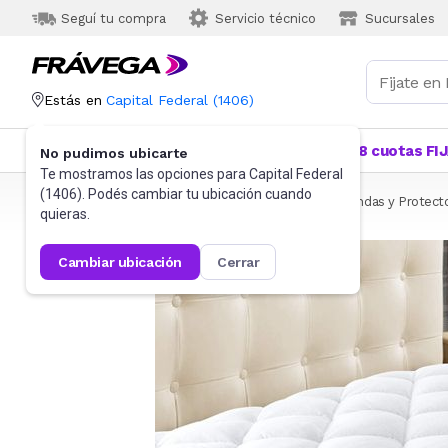
Seguí tu compra
Servicio técnico
Sucursales
Estás en
Capital Federal
(
1406
)
Categorías
Más Vendidos
Ofertas
18 cuotas FI
No pudimos ubicarte
Te mostramos las opciones para
Capital Federal
(
1406
). Podés cambiar tu ubicación cuando
Frávega
Hogar
Blanquería
Ropa de cama
Fundas y Protect
quieras.
cambiar ubicación
cerrar