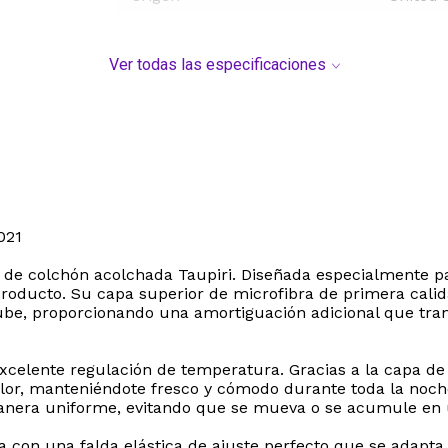
Ver todas las especificaciones
021
de colchón acolchada Taupiri. Diseñada especialmente pa
roducto. Su capa superior de microfibra de primera calid
a nube, proporcionando una amortiguación adicional que tr
xcelente regulación de temperatura. Gracias a la capa de 
alor, manteniéndote fresco y cómodo durante toda la noch
anera uniforme, evitando que se mueva o se acumule en u
ta con una falda elástica de ajuste perfecto que se adapta