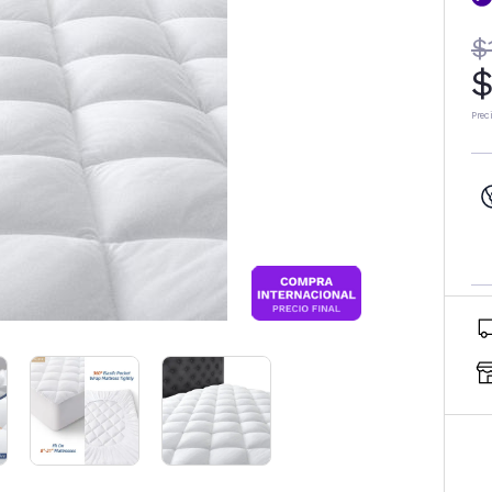
$
$
Prec