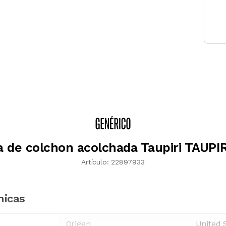
 de colchon acolchada Taupiri TAUPI
Artículo:
22897933
nicas
Origen
United 