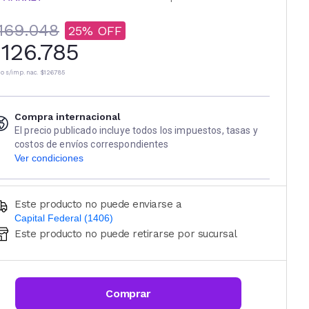
169.048
25
126.785
io s/imp. nac.
$126.785
Compra internacional
El precio publicado incluye todos los impuestos, tasas y
costos de envíos correspondientes
Ver condiciones
Este producto no puede enviarse a
Capital Federal (1406)
Este producto no puede retirarse por sucursal
Ingresá código postal (sólo números)
CALCULAR
Comprar