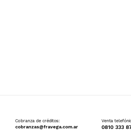
Ver más contenido
Cobranza de créditos:
Venta telefóni
cobranzas@fravega.com.ar
0810 333 8