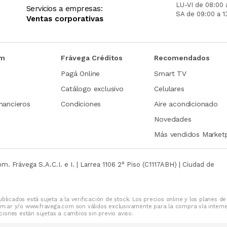
LU-VI de 08:00 
Servicios a empresas:
SA de 09:00 a 1
Ventas corporativas
om
Frávega Créditos
Recomendados
Pagá Online
Smart TV
Catálogo exclusivo
Celulares
nancieros
Condiciones
Aire acondicionado
Novedades
Más vendidos Market
com.
Frávega S.A.C.I. e I. | Larrea 1106 2° Piso (C1117ABH) | Ciudad de
blicados está sujeta a la verificación de stock. Los precios online y los planes de
m.ar y/o www.fravega.com son válidos exclusivamente para la compra vía intern
iones están sujetas a cambios sin previo aviso.