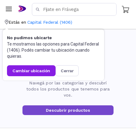
Estás en
Capital Federal
(
1406
)
No pudimos ubicarte
Te mostramos las opciones para
Capital Federal
(
1406
). Podés cambiar tu ubicación cuando
quieras.
cambiar ubicación
cerrar
La página no existe
Navegá por las categorías y descubrí
todos los productos que tenemos para
vos.
Descubrir productos