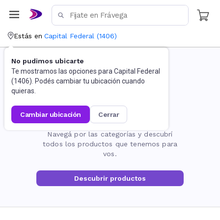
Estás en
Capital Federal
(
1406
)
No pudimos ubicarte
Te mostramos las opciones para
Capital Federal
(
1406
). Podés cambiar tu ubicación cuando
quieras.
cambiar ubicación
cerrar
La página no existe
Navegá por las categorías y descubrí
todos los productos que tenemos para
vos.
Descubrir productos