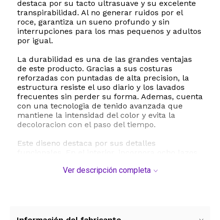
destaca por su tacto ultrasuave y su excelente
transpirabilidad. Al no generar ruidos por el
roce, garantiza un sueno profundo y sin
interrupciones para los mas pequenos y adultos
por igual.
La durabilidad es una de las grandes ventajas
de este producto. Gracias a sus costuras
reforzadas con puntadas de alta precision, la
estructura resiste el uso diario y los lavados
frecuentes sin perder su forma. Ademas, cuenta
con una tecnologia de tenido avanzada que
mantiene la intensidad del color y evita la
decoloracion con el paso del tiempo.
Este diseno destaca por sus detalles
funcionales. En el interior, incorpora ocho lazos
de sujecion en las esquinas que mantienen el
Ver descripción completa
relleno en su lugar, evitando que se deslice o se
amontone. Su practico cierre de cremallera
oculto facilita la colocacion del edredon de
manera rapida y sencilla, superando la
comodidad de los botones tradicionales.
Información del fabricante