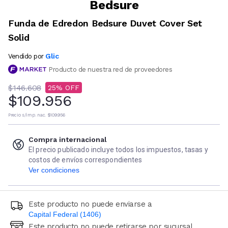
Bedsure
Funda de Edredon Bedsure Duvet Cover Set
Solid
Glic
Vendido por
Producto de nuestra red de proveedores
$146.608
25
$109.956
Precio s/imp. nac.
$109.956
Compra internacional
El precio publicado incluye todos los impuestos, tasas y
costos de envíos correspondientes
Ver condiciones
Este producto no puede enviarse a
Capital Federal (1406)
Este producto no puede retirarse por sucursal
Ingresá código postal (sólo números)