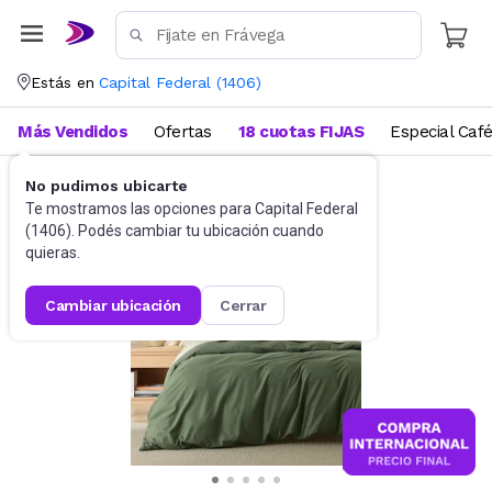
Estás en
Capital Federal
(
1406
)
Más Vendidos
Ofertas
18 cuotas FIJAS
Especial Caf
No pudimos ubicarte
Ropa de cama
Edredones
Te mostramos las opciones para
Capital Federal
(
1406
). Podés cambiar tu ubicación cuando
quieras.
cambiar ubicación
cerrar