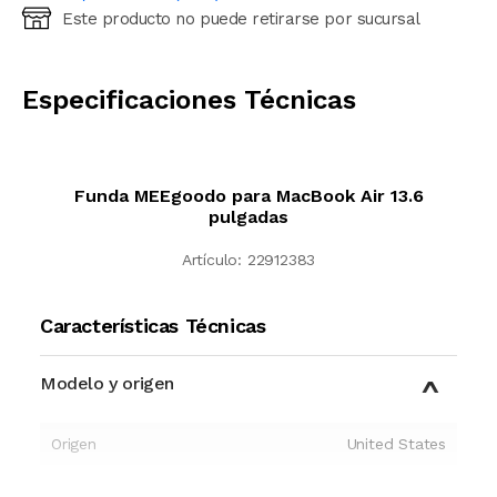
Este producto no puede retirarse por sucursal
Ingresá código postal (sólo números)
CALCULAR
Especificaciones Técnicas
Funda MEEgoodo para MacBook Air 13.6
pulgadas
Artículo:
22912383
Características Técnicas
Modelo y origen
Origen
United States