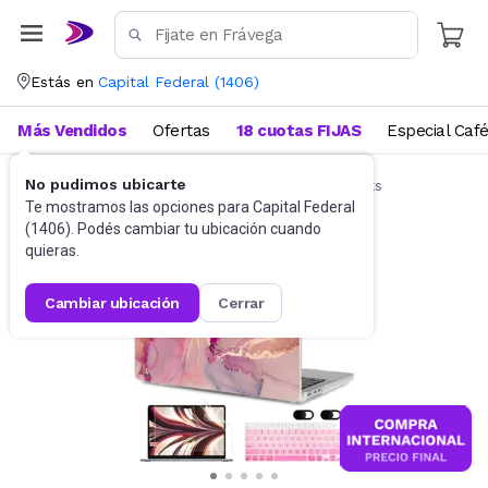
Estás en
Capital Federal
(
1406
)
Más Vendidos
Ofertas
18 cuotas FIJAS
Especial Caf
No pudimos ubicarte
Accesorios de Informática
Funda Notebooks
Te mostramos las opciones para
Capital Federal
(
1406
). Podés cambiar tu ubicación cuando
quieras.
cambiar ubicación
cerrar