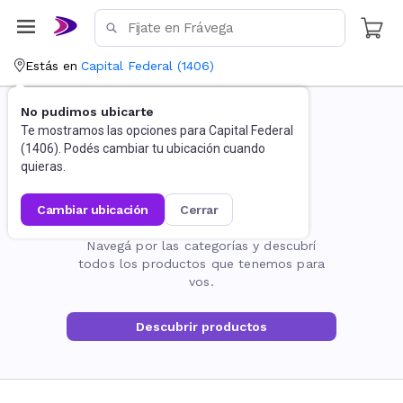
Estás en
Capital Federal
(
1406
)
No pudimos ubicarte
Te mostramos las opciones para
Capital Federal
(
1406
). Podés cambiar tu ubicación cuando
quieras.
cambiar ubicación
cerrar
La página no existe
Navegá por las categorías y descubrí
todos los productos que tenemos para
vos.
Descubrir productos