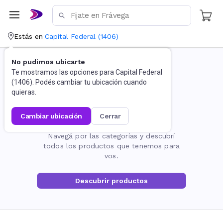
Estás en
Capital Federal
(
1406
)
No pudimos ubicarte
Te mostramos las opciones para
Capital Federal
(
1406
). Podés cambiar tu ubicación cuando
quieras.
cambiar ubicación
cerrar
La página no existe
Navegá por las categorías y descubrí
todos los productos que tenemos para
vos.
Descubrir productos