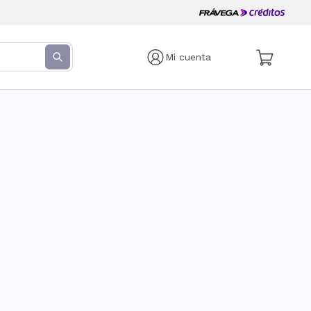
Mi cuenta
s