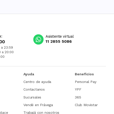
a:
Asistente virtual
00
11 2855 5086
 a 23:59
0 a 20:00
:00
Ayuda
Beneficios
Centro de ayuda
Personal Pay
Contactanos
YPF
Sucursales
365
Vendé en Frávega
Club Movistar
place
Trabajá con nosotros