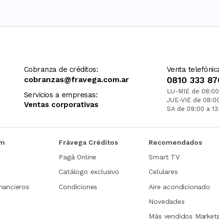
Cobranza de créditos:
Venta telefónic
cobranzas@fravega.com.ar
0810 333 87
LU-MIE de 08:00
Servicios a empresas:
JUE-VIE de 08:0
Ventas corporativas
SA de 09:00 a 13
om
Frávega Créditos
Recomendados
Pagá Online
Smart TV
Catálogo exclusivo
Celulares
nancieros
Condiciones
Aire acondicionado
Novedades
Más vendidos Market