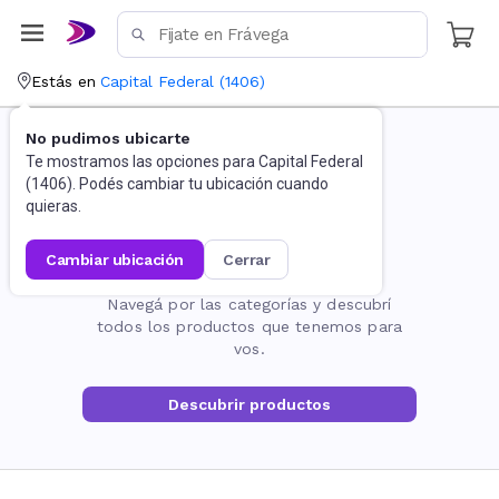
Estás en
Capital Federal
(
1406
)
No pudimos ubicarte
Te mostramos las opciones para
Capital Federal
(
1406
). Podés cambiar tu ubicación cuando
quieras.
cambiar ubicación
cerrar
La página no existe
Navegá por las categorías y descubrí
todos los productos que tenemos para
vos.
Descubrir productos