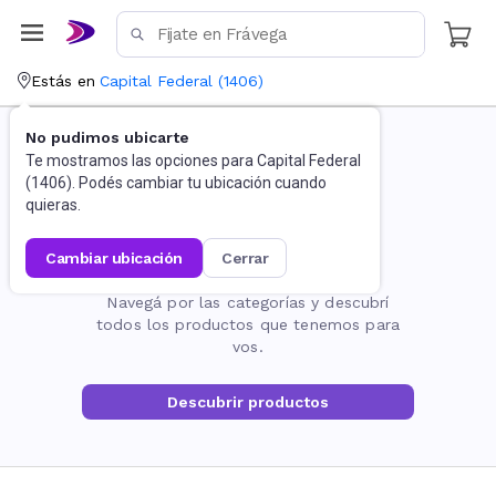
Estás en
Capital Federal
(
1406
)
No pudimos ubicarte
Te mostramos las opciones para
Capital Federal
(
1406
). Podés cambiar tu ubicación cuando
quieras.
cambiar ubicación
cerrar
La página no existe
Navegá por las categorías y descubrí
todos los productos que tenemos para
vos.
Descubrir productos