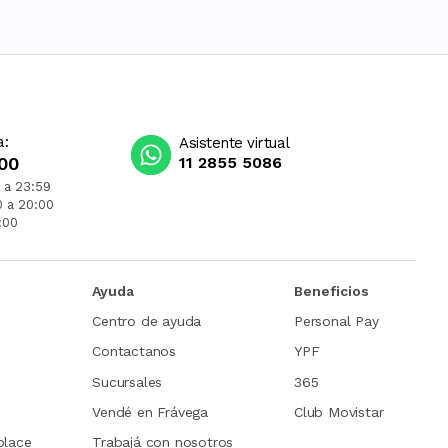
a:
Asistente virtual
00
11 2855 5086
 a 23:59
0 a 20:00
:00
Ayuda
Beneficios
Centro de ayuda
Personal Pay
Contactanos
YPF
Sucursales
365
Vendé en Frávega
Club Movistar
place
Trabajá con nosotros