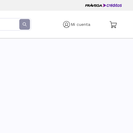
Mi cuenta
s