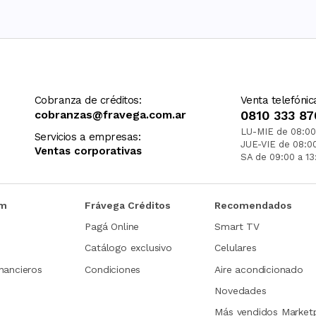
Cobranza de créditos:
Venta telefónic
cobranzas@fravega.com.ar
0810 333 87
LU-MIE de 08:00
Servicios a empresas:
JUE-VIE de 08:0
Ventas corporativas
SA de 09:00 a 13
om
Frávega Créditos
Recomendados
Pagá Online
Smart TV
Catálogo exclusivo
Celulares
nancieros
Condiciones
Aire acondicionado
Novedades
Más vendidos Market