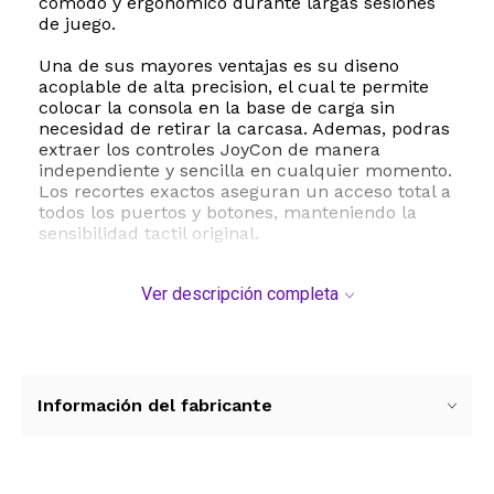
comodo y ergonomico durante largas sesiones
de juego.
Una de sus mayores ventajas es su diseno
acoplable de alta precision, el cual te permite
colocar la consola en la base de carga sin
necesidad de retirar la carcasa. Ademas, podras
extraer los controles JoyCon de manera
independiente y sencilla en cualquier momento.
Los recortes exactos aseguran un acceso total a
todos los puertos y botones, manteniendo la
sensibilidad tactil original.
Este kit de proteccion integral incluye una
Ver descripción completa
lamina de vidrio templado para la pantalla y
diez grips texturizados para los palancas de
mando, mejorando la precision y el control en
cada partida. Su perfil delgado y resistente la
hace compatible con la mayoria de los estuches
de transporte del mercado, convirtiendola en la
Información del fabricante
opcion ideal para llevar tu consola de forma
segura a cualquier lugar.
ESTE PRODUCTO VIENE DE USA DENTRO DEL