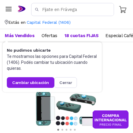
Estás en
Capital Federal
(
1406
)
Más Vendidos
Ofertas
18 cuotas FIJAS
Especial Caf
No pudimos ubicarte
Videojuegos
Accesorios
Te mostramos las opciones para
Capital Federal
(
1406
). Podés cambiar tu ubicación cuando
quieras.
cambiar ubicación
cerrar