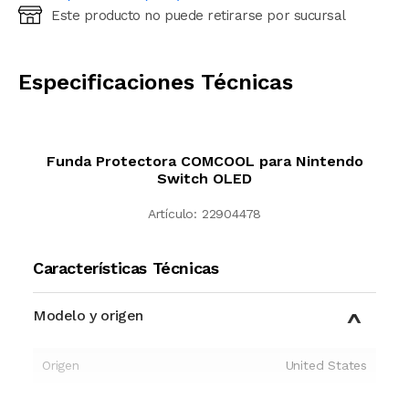
Este producto no puede retirarse por sucursal
Ingresá código postal (sólo números)
CALCULAR
Especificaciones Técnicas
Funda Protectora COMCOOL para Nintendo
Switch OLED
Artículo:
22904478
Características Técnicas
Modelo y origen
Origen
United States