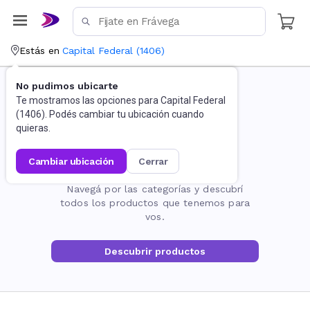
Estás en
Capital Federal
(
1406
)
No pudimos ubicarte
Te mostramos las opciones para
Capital Federal
(
1406
). Podés cambiar tu ubicación cuando
quieras.
cambiar ubicación
cerrar
La página no existe
Navegá por las categorías y descubrí
todos los productos que tenemos para
vos.
Descubrir productos