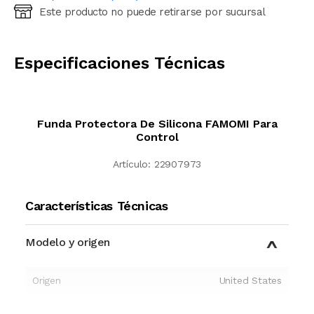
Este producto no puede retirarse por sucursal
Ingresá código postal (sólo números)
CALCULAR
Especificaciones Técnicas
Funda Protectora De Silicona FAMOMI Para
Control
Artículo:
22907973
Características Técnicas
Modelo y origen
Origen
United States