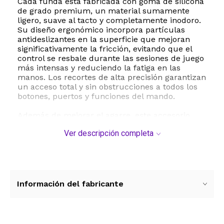
Cada funda está fabricada con goma de silicona
de grado premium, un material sumamente
ligero, suave al tacto y completamente inodoro.
Su diseño ergonómico incorpora partículas
antideslizantes en la superficie que mejoran
significativamente la fricción, evitando que el
control se resbale durante las sesiones de juego
más intensas y reduciendo la fatiga en las
manos. Los recortes de alta precisión garantizan
un acceso total y sin obstrucciones a todos los
botones, puertos y funciones del mando.
Además de mejorar el agarre, este accesorio
actúa como un escudo protector contra el
Ver descripción completa
desgaste diario, defendiendo tu control de
caídas accidentales, arañazos, suciedad, grasa y
huellas dactilares. Su instalación es sumamente
sencilla y rápida, permitiendo retirar y lavar las
fundas con agua cuando sea necesario sin
perder su forma original. El diseño delgado es
Información del fabricante
compatible con la mayoría de las estaciones de
carga del mercado, por lo que no tendrás que
quitar la funda para recargar la batería.