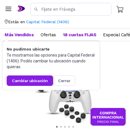
Estás en
Capital Federal
(
1406
)
Más Vendidos
Ofertas
18 cuotas FIJAS
Especial Caf
No pudimos ubicarte
Videojuegos
Accesorios
Te mostramos las opciones para
Capital Federal
(
1406
). Podés cambiar tu ubicación cuando
quieras.
cambiar ubicación
cerrar