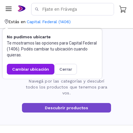
Estás en
Capital Federal
(
1406
)
No pudimos ubicarte
Te mostramos las opciones para
Capital Federal
(
1406
). Podés cambiar tu ubicación cuando
quieras.
cambiar ubicación
cerrar
La página no existe
Navegá por las categorías y descubrí
todos los productos que tenemos para
vos.
Descubrir productos